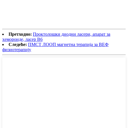
Претходно:
Проктолошки диодни ласери, апарат за
хемороиде, ласер В6
Следеће:
ПМСТ ЛООП магнетна терапија за ВЕФ
физиотерапију