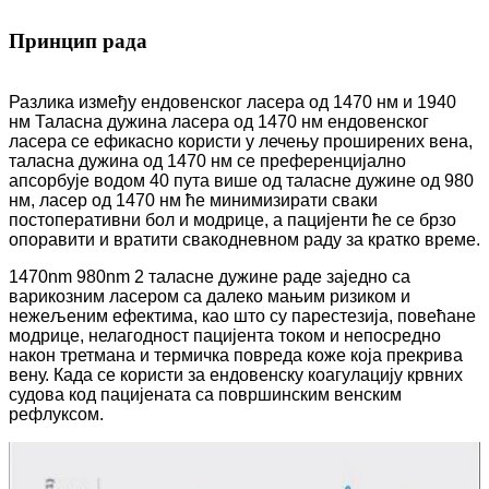
Принцип рада
Разлика између ендовенског ласера ​​од 1470 нм и 1940
нм Таласна дужина ласера ​​од 1470 нм ендовенског
ласера ​​се ефикасно користи у лечењу проширених вена,
таласна дужина од 1470 нм се преференцијално
апсорбује водом 40 пута више од таласне дужине од 980
нм, ласер од 1470 нм ће минимизирати сваки
постоперативни бол и модрице, а пацијенти ће се брзо
опоравити и вратити свакодневном раду за кратко време.
1470nm 980nm 2 таласне дужине раде заједно са
варикозним ласером са далеко мањим ризиком и
нежељеним ефектима, као што су парестезија, повећане
модрице, нелагодност пацијента током и непосредно
након третмана и термичка повреда коже која прекрива
вену. Када се користи за ендовенску коагулацију крвних
судова код пацијената са површинским венским
рефлуксом.