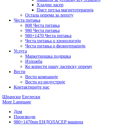
Хладни ласер
Пмст петља магнетотерапија
Остала опрема за лепоту
Честа питања
808 Честа питања
980 Честа питања
980+1470 Честа питања
Честа питања о хронологији
Честа питања о физиотерапији
Услуга
Маркетиншка подршка
Изложба
Ко користи нашу ласерску опрему
Вести
Вести компаније
Вести из индустрије
Контактирајте нас
Шпански
Енглески
More Language
Дом
Производи
980+1470nm ЕНДОЛАСЕР машина