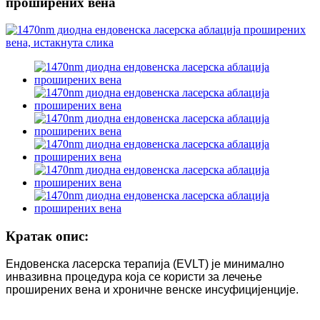
проширених вена
Кратак опис:
Ендовенска ласерска терапија (EVLT) је минимално
инвазивна процедура која се користи за лечење
проширених вена и хроничне венске инсуфицијенције.