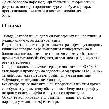
Да би се обећао најбезбеднији третман и најефикаснији
резултати, постоје пародични курсеви обуке које држе
професионална академија и квалификовани лекари.
Упис
О нама
Triangel је глобални лидер у ендоласерским и иновативним
медицинским естетским уређајима.
Вођени независним истраживањем и развојем и уз подршку
клиничке сарадње са реномираним универзитетима и
болницама широм света, дизајнирамо сваки уређај тако да
пружи максималну безбедност, интуитиван рад и изузетне
резултате лечења.
Са производним системом сертификованим по ISO 13485
стандарду и производима одобреним од стране FDA (510K),
Triangel осигурава да сваки уређај испуњава највише
међународне медицинске стандарде.
Без обзира где се налазите, наш професионални тим пружа
свеобухватну практичну обуку и посвећену постпродајну
подршку, осигуравајући ваш успех од првог дана.
Откријте моћ иновације уз Triangel — вашег поузданог
партнера у медицинској естетици.