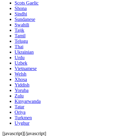
Scots Gaelic
Shona
Sindhi
Sundanese
Swahili
Tajik
Tamil
Telugu
Thai
Ukrainian
Urdu
Uzbek
Vietnamese
Welsh
Xhosa
Yiddish
Yoruba
Zulu
Kinyarwanda
Tatar
Oriya
Turkmen
Uyghur
[javascript]
[/javascript]