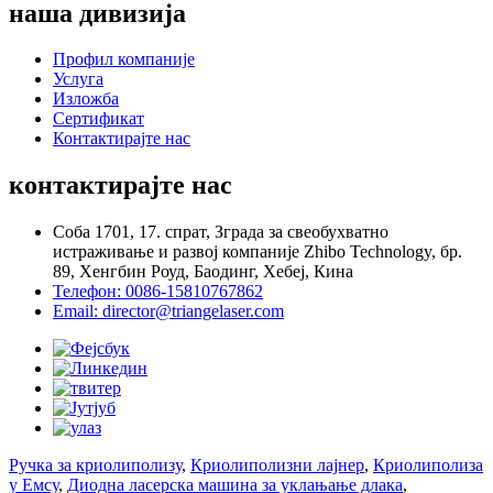
наша дивизија
Профил компаније
Услуга
Изложба
Сертификат
Контактирајте нас
контактирајте нас
Соба 1701, 17. спрат, Зграда за свеобухватно
истраживање и развој компаније Zhibo Technology, бр.
89, Хенгбин Роуд, Баодинг, Хебеј, Кина
Телефон: 0086-15810767862
Email: director@triangelaser.com
Ручка за криолиполизу
,
Криолиполизни лајнер
,
Криолиполиза
у Емсу
,
Диодна ласерска машина за уклањање длака
,