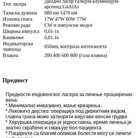
Диодни ласер галијум-алуминијум-
Тип ласера
арсенид GaAlAs
Таласна дужина
980 нм 1470 нм
Излазна снага
17W 47W 60W 77W
Режими рада
CW и импулсни модел
Ширина импулса
0,01-1s
Кашњење
0,01-1s
Индикаторска
650nm, контрола интензитета
лампица
Влакна
200 400 600 800 (гола влакна)
Предност
Предности ендовенског ласера ​​за лечење проширених
вена:
* Минимално инвазивно, мање крварења.
* Лековито дејство: операција под директним видом,
главна грана може затворити вијугаве венске грудве
* Хируршка операција је једноставна, време лечења је
знатно скраћено и смањује бол пацијента
* Пацијенти са благим обликом болести могу се лечити