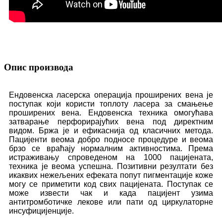
Опис производа
Ендовенска ласерска операција проширених вена је
поступак који користи топлоту ласера ​​за смањење
проширених вена. Ендовенска техника омогућава
затварање перфорирајућих вена под директним
видом. Бржа је и ефикаснија од класичних метода.
Пацијенти веома добро подносе процедуре и веома
брзо се враћају нормалним активностима. Према
истраживању спроведеном на 1000 пацијената,
техника је веома успешна. Позитивни резултати без
икаквих нежељених ефеката попут пигментације коже
могу се приметити код свих пацијената. Поступак се
може извести чак и када пацијент узима
антитромботичке лекове или пати од циркулаторне
инсуфицијенције.