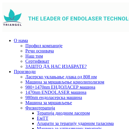
О нама
Профил компаније
Речи оснивача
Наш тим
Сертификат
ЗАШТО ДА НАС ИЗАБРАТЕ?
Производи
Ласерско уклањање длака од 808 нм
Машина за мршављење криолиполизом
980+1470nm ЕНДОЛАСЕР машина
1470nm ENDOLASER машина
980nm ендоласерска машина
Машина за мршављење
Физиотерапија
Терапија диодним ласером
ЕмТТ
Апарати за терапију ударним таласима
Машина за ултразвучну терапију