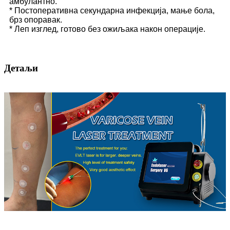
амбулантно.
* Постоперативна секундарна инфекција, мање бола,
брз опоравак.
* Леп изглед, готово без ожиљака након операције.
Детаљи