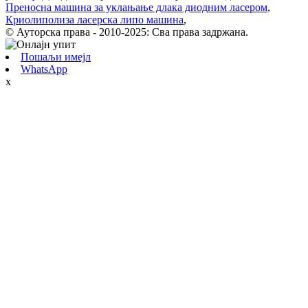
Преносна машина за уклањање длака диодним ласером
,
Криолиполиза ласерска липо машина
,
© Ауторска права - 2010-2025: Сва права задржана.
Пошаљи имејл
WhatsApp
x