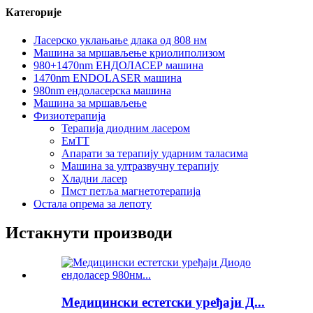
Категорије
Ласерско уклањање длака од 808 нм
Машина за мршављење криолиполизом
980+1470nm ЕНДОЛАСЕР машина
1470nm ENDOLASER машина
980nm ендоласерска машина
Машина за мршављење
Физиотерапија
Терапија диодним ласером
ЕмТТ
Апарати за терапију ударним таласима
Машина за ултразвучну терапију
Хладни ласер
Пмст петља магнетотерапија
Остала опрема за лепоту
Истакнути производи
Медицински естетски уређаји Д...