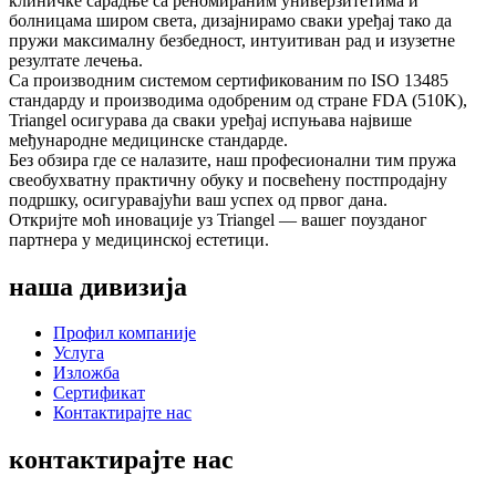
клиничке сарадње са реномираним универзитетима и
болницама широм света, дизајнирамо сваки уређај тако да
пружи максималну безбедност, интуитиван рад и изузетне
резултате лечења.
Са производним системом сертификованим по ISO 13485
стандарду и производима одобреним од стране FDA (510K),
Triangel осигурава да сваки уређај испуњава највише
међународне медицинске стандарде.
Без обзира где се налазите, наш професионални тим пружа
свеобухватну практичну обуку и посвећену постпродајну
подршку, осигуравајући ваш успех од првог дана.
Откријте моћ иновације уз Triangel — вашег поузданог
партнера у медицинској естетици.
наша дивизија
Профил компаније
Услуга
Изложба
Сертификат
Контактирајте нас
контактирајте нас