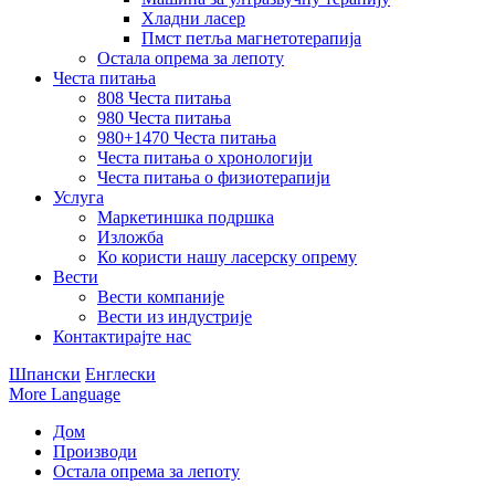
Хладни ласер
Пмст петља магнетотерапија
Остала опрема за лепоту
Честа питања
808 Честа питања
980 Честа питања
980+1470 Честа питања
Честа питања о хронологији
Честа питања о физиотерапији
Услуга
Маркетиншка подршка
Изложба
Ко користи нашу ласерску опрему
Вести
Вести компаније
Вести из индустрије
Контактирајте нас
Шпански
Енглески
More Language
Дом
Производи
Остала опрема за лепоту