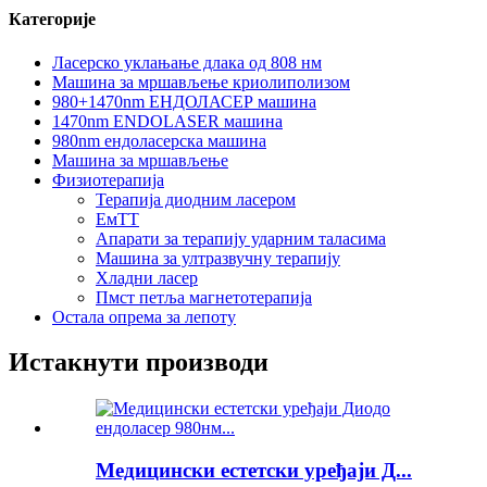
Категорије
Ласерско уклањање длака од 808 нм
Машина за мршављење криолиполизом
980+1470nm ЕНДОЛАСЕР машина
1470nm ENDOLASER машина
980nm ендоласерска машина
Машина за мршављење
Физиотерапија
Терапија диодним ласером
ЕмТТ
Апарати за терапију ударним таласима
Машина за ултразвучну терапију
Хладни ласер
Пмст петља магнетотерапија
Остала опрема за лепоту
Истакнути производи
Медицински естетски уређаји Д...