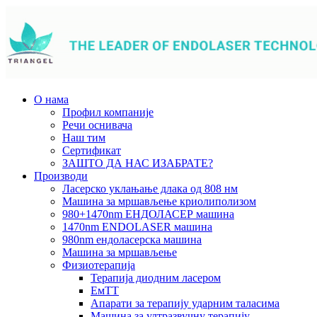
О нама
Профил компаније
Речи оснивача
Наш тим
Сертификат
ЗАШТО ДА НАС ИЗАБРАТЕ?
Производи
Ласерско уклањање длака од 808 нм
Машина за мршављење криолиполизом
980+1470nm ЕНДОЛАСЕР машина
1470nm ENDOLASER машина
980nm ендоласерска машина
Машина за мршављење
Физиотерапија
Терапија диодним ласером
ЕмТТ
Апарати за терапију ударним таласима
Машина за ултразвучну терапију