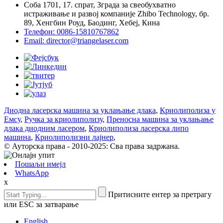
Соба 1701, 17. спрат, Зграда за свеобухватно
истраживање и развој компаније Zhibo Technology, бр.
89, Хенгбин Роуд, Баодинг, Хебеј, Кина
Телефон: 0086-15810767862
Email: director@triangelaser.com
Диодна ласерска машина за уклањање длака
,
Криолиполиза у
Емсу
,
Ручка за криолиполизу
,
Преносна машина за уклањање
длака диодним ласером
,
Криолиполиза ласерска липо
машина
,
Криолиполизни лајнер
,
© Ауторска права - 2010-2025: Сва права задржана.
Пошаљи имејл
WhatsApp
x
Притисните ентер за претрагу
или ESC за затварање
English