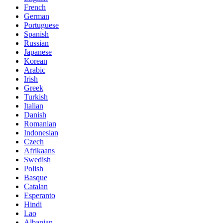
French
German
Portuguese
Spanish
Russian
Japanese
Korean
Arabic
Irish
Greek
Turkish
Italian
Danish
Romanian
Indonesian
Czech
Afrikaans
Swedish
Polish
Basque
Catalan
Esperanto
Hindi
Lao
Albanian