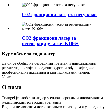
C02 фракциони ласер за негу коже
CO2 фракциони ласер за
регенерацију коже -K106+
Курс обуке за ендо ласер
Да би се обећао најбезбеднији третман и најефикаснији
резултати, постоје пародични курсеви обуке које држе
професионална академија и квалификовани лекари.
Упис
О нама
Triangel је глобални лидер у ендоласерским и иновативним
медицинским естетским уређајима.
Вођени независним истраживањем и развојем и уз подршку