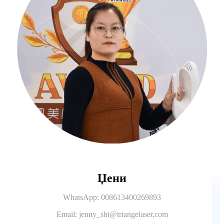
Џени
WhatsApp: 008613400269893
Email: jenny_shi@triangelaser.com