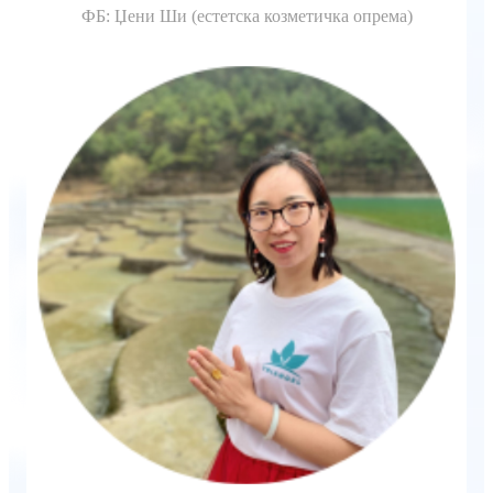
ФБ: Џени Ши (естетска козметичка опрема)