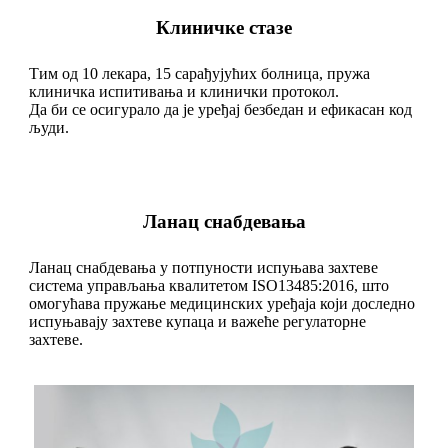
Клиничке стазе
Тим од 10 лекара, 15 сарађујућих болница, пружа
клиничка испитивања и клинички протокол.
Да би се осигурало да је уређај безбедан и ефикасан код
људи.
Ланац снабдевања
Ланац снабдевања у потпуности испуњава захтеве
система управљања квалитетом ISO13485:2016, што
омогућава пружање медицинских уређаја који доследно
испуњавају захтеве купаца и важеће регулаторне
захтеве.