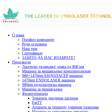
О нама
Профил компаније
Речи оснивача
Наш тим
Сертификат
ЗАШТО ДА НАС ИЗАБРАТЕ?
Производи
Ласерско уклањање длака од 808 нм
Машина за мршављење криолиполизом
980+1470nm ЕНДОЛАСЕР машина
1470nm ENDOLASER машина
980nm ендоласерска машина
Машина за мршављење
Физиотерапија
Терапија диодним ласером
ЕмТТ
Апарати за терапију ударним таласима
Машина за ултразвучну терапију