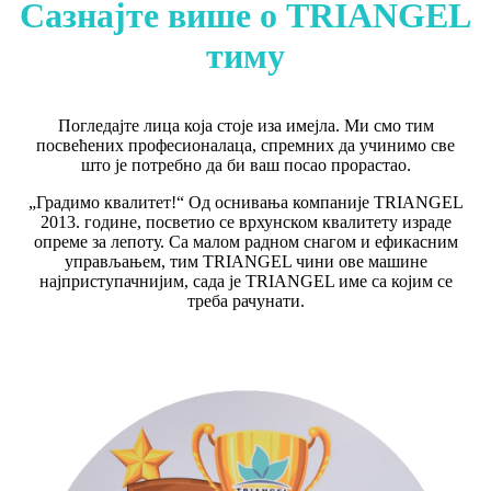
Сазнајте више о TRIANGEL
тиму
Погледајте лица која стоје иза имејла. Ми смо тим
посвећених професионалаца, спремних да учинимо све
што је потребно да би ваш посао прорастао.
„Градимо квалитет!“ Од оснивања компаније TRIANGEL
2013. године, посветио се врхунском квалитету израде
опреме за лепоту. Са малом радном снагом и ефикасним
управљањем, тим TRIANGEL чини ове машине
најприступачнијим, сада је TRIANGEL име са којим се
треба рачунати.