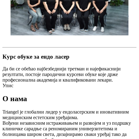
Курс обуке за ендо ласер
Да би се обећао најбезбеднији третман и најефикаснији
резултати, постоје пародични курсеви обуке које држе
професионална академија и квалификовани лекари.
Упис
О нама
Triangel је глобални лидер у ендоласерским и иновативним
медицинским естетским уређајима.
Вођени независним истраживањем и развојем и уз подршку
клиничке сарадње са реномираним универзитетима и
болницама широм света, дизајнирамо сваки уређај тако да