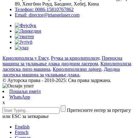
89, Хенгбин Роуд, Баодинг, Хебеј, Кина
Телефон: 0086-15810767862
Email: director@triangelaser.com
Криолиполиза у Емсу
,
Ручка за криолиполизу
,
Преносна
машина за уклањање длака диодним ласером
,
Криолиполиза
ласерска липо машина
,
Криолиполизни лајнер
,
Диодна
ласерска машина за уклањање длака
,
© Ауторска права - 2010-2025: Сва права задржана.
Пошаљи имејл
WhatsApp
x
Притисните ентер за претрагу
или ESC за затварање
English
French
German