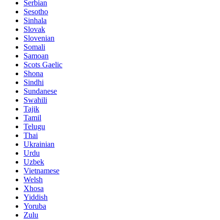
Serbian
Sesotho
Sinhala
Slovak
Slovenian
Somali
Samoan
Scots Gaelic
Shona
Sindhi
Sundanese
Swahili
Tajik
Tamil
Telugu
Thai
Ukrainian
Urdu
Uzbek
Vietnamese
Welsh
Xhosa
Yiddish
Yoruba
Zulu