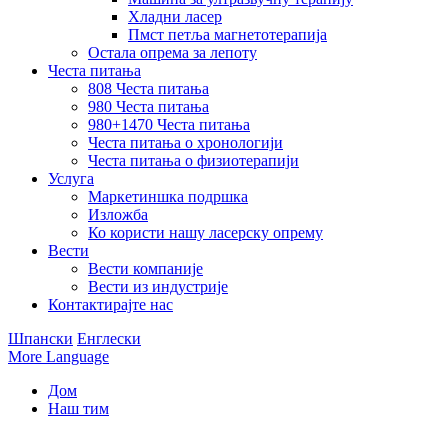
Хладни ласер
Пмст петља магнетотерапија
Остала опрема за лепоту
Честа питања
808 Честа питања
980 Честа питања
980+1470 Честа питања
Честа питања о хронологији
Честа питања о физиотерапији
Услуга
Маркетиншка подршка
Изложба
Ко користи нашу ласерску опрему
Вести
Вести компаније
Вести из индустрије
Контактирајте нас
Шпански
Енглески
More Language
Дом
Наш тим