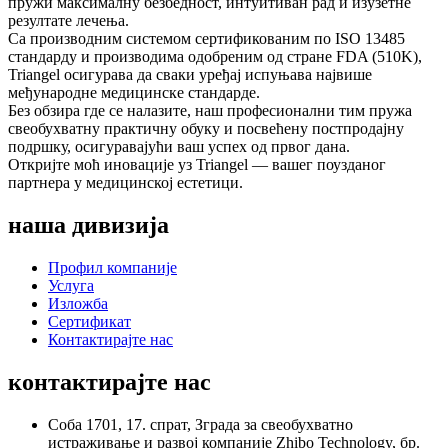
пружи максималну безбедност, интуитиван рад и изузетне
резултате лечења.
Са производним системом сертификованим по ISO 13485
стандарду и производима одобреним од стране FDA (510K),
Triangel осигурава да сваки уређај испуњава највише
међународне медицинске стандарде.
Без обзира где се налазите, наш професионални тим пружа
свеобухватну практичну обуку и посвећену постпродајну
подршку, осигуравајући ваш успех од првог дана.
Откријте моћ иновације уз Triangel — вашег поузданог
партнера у медицинској естетици.
наша дивизија
Профил компаније
Услуга
Изложба
Сертификат
Контактирајте нас
контактирајте нас
Соба 1701, 17. спрат, Зграда за свеобухватно
истраживање и развој компаније Zhibo Technology, бр.