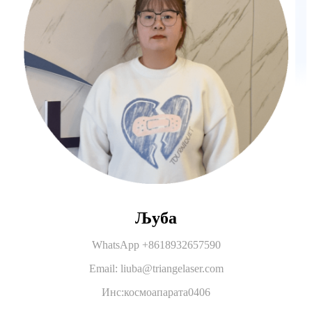
Љуба
WhatsApp +8618932657590
Email: liuba@triangelaser.com
Инс:космоапарата0406