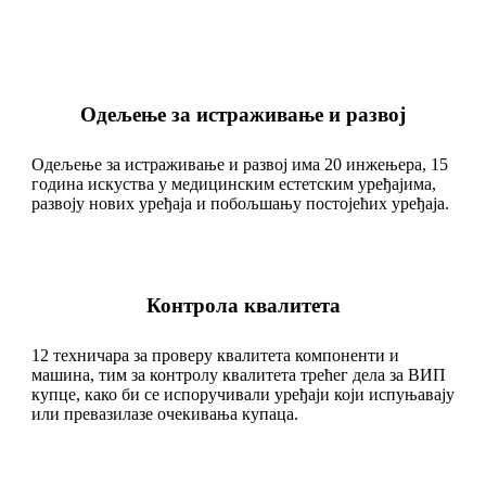
Одељење за истраживање и развој
Одељење за истраживање и развој има 20 инжењера, 15
година искуства у медицинским естетским уређајима,
развоју нових уређаја и побољшању постојећих уређаја.
Контрола квалитета
12 техничара за проверу квалитета компоненти и
машина, тим за контролу квалитета трећег дела за ВИП
купце, како би се испоручивали уређаји који испуњавају
или превазилазе очекивања купаца.