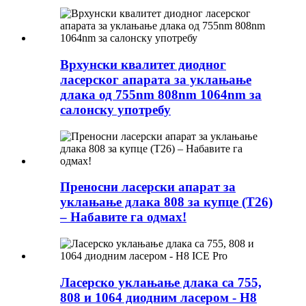
Врхунски квалитет диодног
ласерског апарата за уклањање
длака од 755nm 808nm 1064nm за
салонску употребу
Преносни ласерски апарат за
уклањање длака 808 за купце (Т26)
– Набавите га одмах!
Ласерско уклањање длака са 755,
808 и 1064 диодним ласером - H8