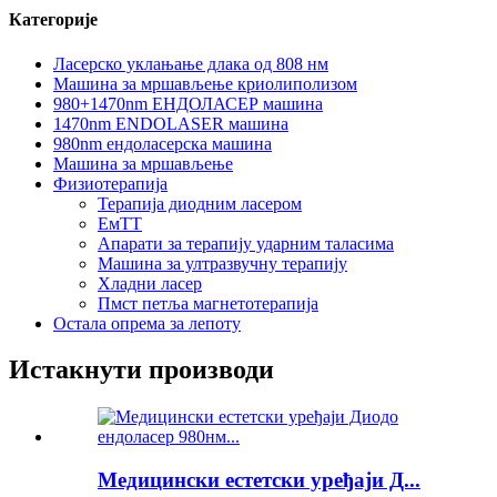
Категорије
Ласерско уклањање длака од 808 нм
Машина за мршављење криолиполизом
980+1470nm ЕНДОЛАСЕР машина
1470nm ENDOLASER машина
980nm ендоласерска машина
Машина за мршављење
Физиотерапија
Терапија диодним ласером
ЕмТТ
Апарати за терапију ударним таласима
Машина за ултразвучну терапију
Хладни ласер
Пмст петља магнетотерапија
Остала опрема за лепоту
Истакнути производи
Медицински естетски уређаји Д...