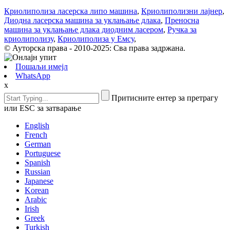
Криолиполиза ласерска липо машина
,
Криолиполизни лајнер
,
Диодна ласерска машина за уклањање длака
,
Преносна
машина за уклањање длака диодним ласером
,
Ручка за
криолиполизу
,
Криолиполиза у Емсу
,
© Ауторска права - 2010-2025: Сва права задржана.
Пошаљи имејл
WhatsApp
x
Притисните ентер за претрагу
или ESC за затварање
English
French
German
Portuguese
Spanish
Russian
Japanese
Korean
Arabic
Irish
Greek
Turkish