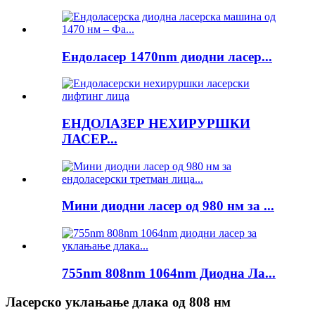
Ендоласер 1470nm диодни ласер...
ЕНДОЛАЗЕР НЕХИРУРШКИ
ЛАСЕР...
Мини диодни ласер од 980 нм за ...
755nm 808nm 1064nm Диодна Ла...
Ласерско уклањање длака од 808 нм