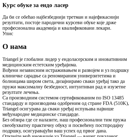
Курс обуке за ендо ласер
Да би се обећао најбезбеднији третман и најефикаснији
резултати, постоје пародични курсеви обуке које држе
професионална академија и квалификовани лекари.
Упис
О нама
Triangel је глобални лидер у ендоласерским и иновативним
медицинским естетским уређајима.
Вођени независним истраживањем и развојем и уз подршку
клиничке сарадње са реномираним универзитетима и
болницама широм света, дизајнирамо сваки уређај тако да
пружи максималну безбедност, интуитиван рад и изузетне
резултате лечења.
Са производним системом сертификованим по ISO 13485
стандарду и производима одобреним од стране FDA (510K),
Triangel осигурава да сваки уређај испуњава највише
међународне медицинске стандарде.
Без обзира где се налазите, наш професионални тим пружа
свеобухватну практичну обуку и посвећену постпродајну
подршку, осигуравајући ваш успех од првог дана.
Откријте моћ иновације уз Triangel — вашег поузданог