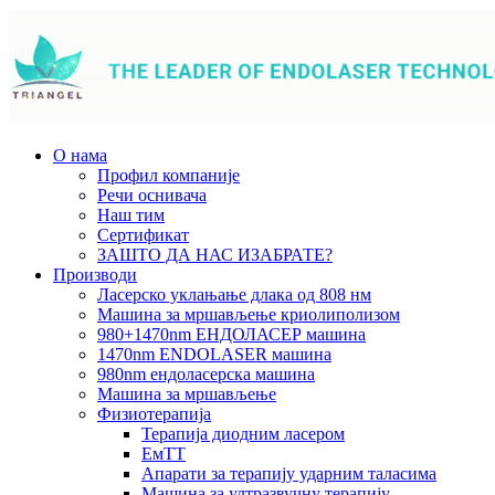
О нама
Профил компаније
Речи оснивача
Наш тим
Сертификат
ЗАШТО ДА НАС ИЗАБРАТЕ?
Производи
Ласерско уклањање длака од 808 нм
Машина за мршављење криолиполизом
980+1470nm ЕНДОЛАСЕР машина
1470nm ENDOLASER машина
980nm ендоласерска машина
Машина за мршављење
Физиотерапија
Терапија диодним ласером
ЕмТТ
Апарати за терапију ударним таласима
Машина за ултразвучну терапију