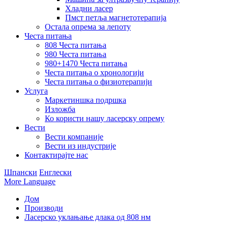
Хладни ласер
Пмст петља магнетотерапија
Остала опрема за лепоту
Честа питања
808 Честа питања
980 Честа питања
980+1470 Честа питања
Честа питања о хронологији
Честа питања о физиотерапији
Услуга
Маркетиншка подршка
Изложба
Ко користи нашу ласерску опрему
Вести
Вести компаније
Вести из индустрије
Контактирајте нас
Шпански
Енглески
More Language
Дом
Производи
Ласерско уклањање длака од 808 нм