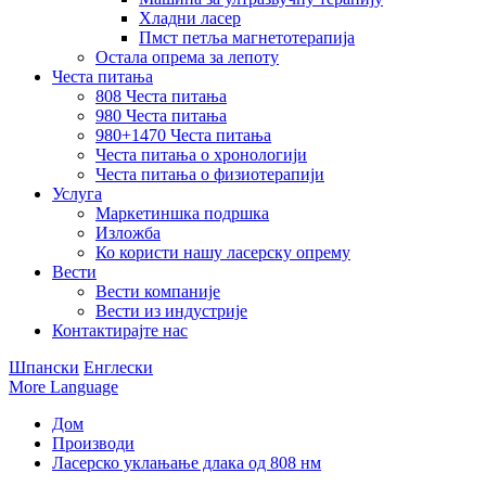
Хладни ласер
Пмст петља магнетотерапија
Остала опрема за лепоту
Честа питања
808 Честа питања
980 Честа питања
980+1470 Честа питања
Честа питања о хронологији
Честа питања о физиотерапији
Услуга
Маркетиншка подршка
Изложба
Ко користи нашу ласерску опрему
Вести
Вести компаније
Вести из индустрије
Контактирајте нас
Шпански
Енглески
More Language
Дом
Производи
Ласерско уклањање длака од 808 нм