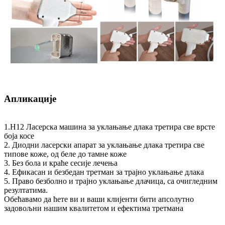
Апликације
1.H12 Ласерска машина за уклањање длака третира све врсте
боја косе
2. Диодни ласерски апарат за уклањање длака третира све
типове коже, од беле до тамне коже
3. Без бола и краће сесије лечења
4. Ефикасан и безбедан третман за трајно уклањање длака
5. Право безболно и трајно уклањање длачица, са очигледним
резултатима.
Обећавамо да ћете ви и ваши клијенти бити апсолутно
задовољни нашим квалитетом и ефектима третмана