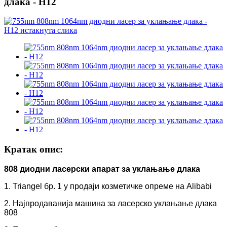
длака - H12
Кратак опис:
808 диодни ласерски апарат за уклањање длака
1. Triangel бр. 1 у продаји козметичке опреме на Alibabi
2. Најпродаванија машина за ласерско уклањање длака
808