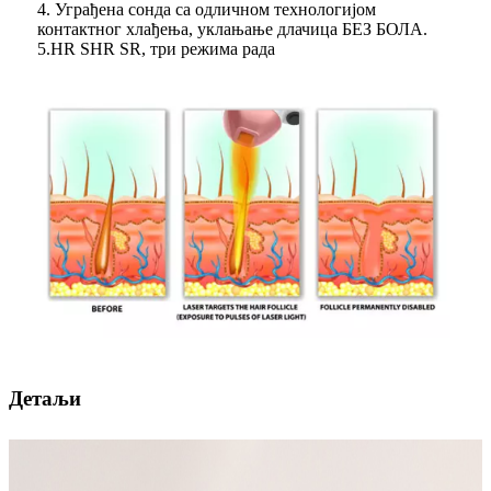
4. Уграђена сонда са одличном технологијом
контактног хлађења, уклањање длачица БЕЗ БОЛА.
5.HR SHR SR, три режима рада
Детаљи