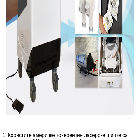
1. Користите америчке кохерентне ласерске шипке са