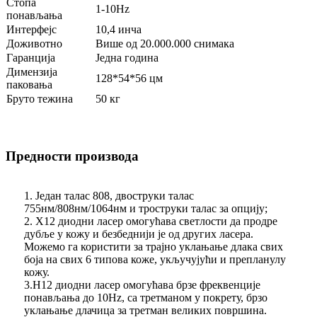
Стопа
1-10Hz
понављања
Интерфејс
10,4 инча
Доживотно
Више од 20.000.000 снимака
Гаранција
Једна година
Димензија
128*54*56 цм
паковања
Бруто тежина
50 кг
Предности производа
1. Један талас 808, двоструки талас
755нм/808нм/1064нм и троструки талас за опцију;
2. Х12 диодни ласер омогућава светлости да продре
дубље у кожу и безбеднији је од других ласера.
Можемо га користити за трајно уклањање длака свих
боја на свих 6 типова коже, укључујући и препланулу
кожу.
3.H12 диодни ласер омогућава брзе фреквенције
понављања до 10Hz, са третманом у покрету, брзо
уклањање длачица за третман великих површина.