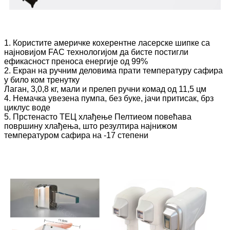
1. Користите америчке кохерентне ласерске шипке са
најновијом FAC технологијом да бисте постигли
ефикасност преноса енергије од 99%
2. Екран на ручним деловима прати температуру сафира
у било ком тренутку
Лаган, 3,0,8 кг, мали и прелеп ручни комад од 11,5 цм
4. Немачка увезена пумпа, без буке, јачи притисак, брз
циклус воде
5. Прстенасто ТЕЦ хлађење Пелтиеом повећава
површину хлађења, што резултира најнижом
температуром сафира на -17 степени