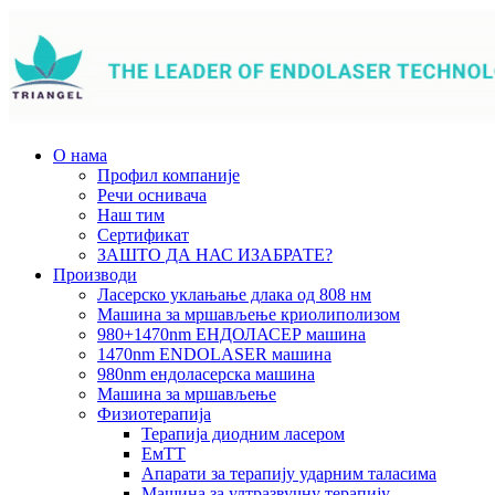
О нама
Профил компаније
Речи оснивача
Наш тим
Сертификат
ЗАШТО ДА НАС ИЗАБРАТЕ?
Производи
Ласерско уклањање длака од 808 нм
Машина за мршављење криолиполизом
980+1470nm ЕНДОЛАСЕР машина
1470nm ENDOLASER машина
980nm ендоласерска машина
Машина за мршављење
Физиотерапија
Терапија диодним ласером
ЕмТТ
Апарати за терапију ударним таласима
Машина за ултразвучну терапију