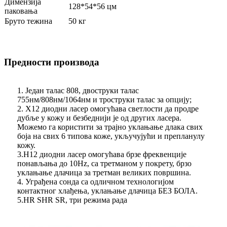
Димензија
128*54*56 цм
паковања
Бруто тежина
50 кг
Предности производа
1. Један талас 808, двоструки талас
755нм/808нм/1064нм и троструки талас за опцију;
2. Х12 диодни ласер омогућава светлости да продре
дубље у кожу и безбеднији је од других ласера.
Можемо га користити за трајно уклањање длака свих
боја на свих 6 типова коже, укључујући и препланулу
кожу.
3.H12 диодни ласер омогућава брзе фреквенције
понављања до 10Hz, са третманом у покрету, брзо
уклањање длачица за третман великих површина.
4. Уграђена сонда са одличном технологијом
контактног хлађења, уклањање длачица БЕЗ БОЛА.
5.HR SHR SR, три режима рада