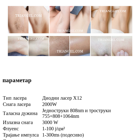
параметар
Тип ласера
Диодни ласер Х12
Снага ласера
2000W
Једноструки 808nm и троструки
Таласна дужина
755+808+1064nm
Излазна снага
3000 W
Флуенс
1-100 ј/цм²
Трајање импулса
1-300ms (подесиво)