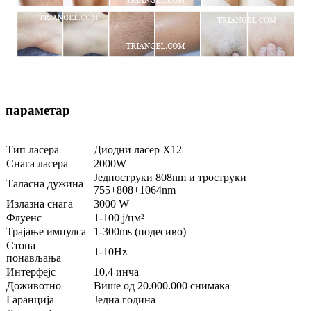
параметар
Тип ласера
Диодни ласер Х12
Снага ласера
2000W
Једноструки 808nm и троструки
Таласна дужина
755+808+1064nm
Излазна снага
3000 W
Флуенс
1-100 ј/цм²
Трајање импулса
1-300ms (подесиво)
Стопа
1-10Hz
понављања
Интерфејс
10,4 инча
Доживотно
Више од 20.000.000 снимака
Гаранција
Једна година