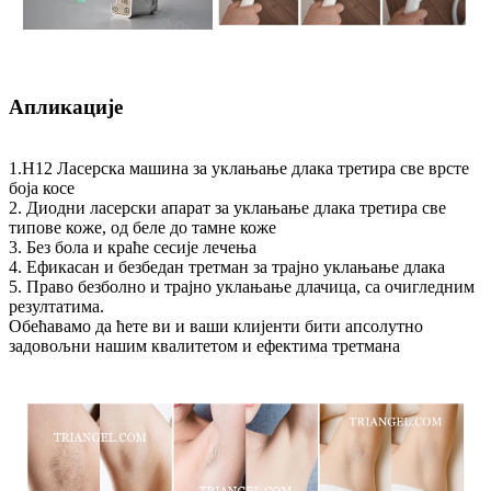
Апликације
1.H12 Ласерска машина за уклањање длака третира све врсте
боја косе
2. Диодни ласерски апарат за уклањање длака третира све
типове коже, од беле до тамне коже
3. Без бола и краће сесије лечења
4. Ефикасан и безбедан третман за трајно уклањање длака
5. Право безболно и трајно уклањање длачица, са очигледним
резултатима.
Обећавамо да ћете ви и ваши клијенти бити апсолутно
задовољни нашим квалитетом и ефектима третмана