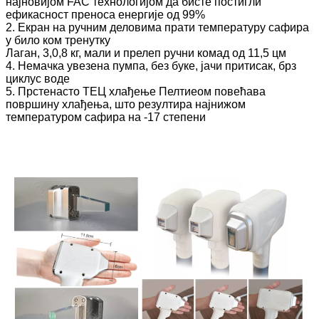
најновијом FAC технологијом да бисте постигли
ефикасност преноса енергије од 99%
2. Екран на ручним деловима прати температуру сафира
у било ком тренутку
Лаган, 3,0,8 кг, мали и прелеп ручни комад од 11,5 цм
4. Немачка увезена пумпа, без буке, јачи притисак, брз
циклус воде
5. Прстенасто ТЕЦ хлађење Пелтиеом повећава
површину хлађења, што резултира најнижом
температуром сафира на -17 степени