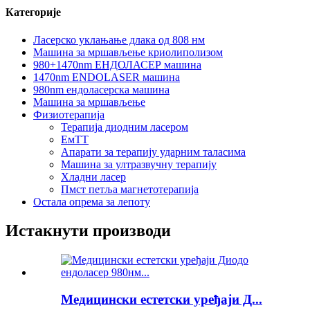
Категорије
Ласерско уклањање длака од 808 нм
Машина за мршављење криолиполизом
980+1470nm ЕНДОЛАСЕР машина
1470nm ENDOLASER машина
980nm ендоласерска машина
Машина за мршављење
Физиотерапија
Терапија диодним ласером
ЕмТТ
Апарати за терапију ударним таласима
Машина за ултразвучну терапију
Хладни ласер
Пмст петља магнетотерапија
Остала опрема за лепоту
Истакнути производи
Медицински естетски уређаји Д...