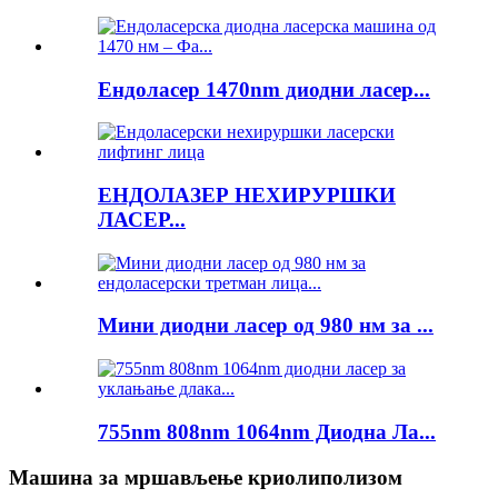
Ендоласер 1470nm диодни ласер...
ЕНДОЛАЗЕР НЕХИРУРШКИ
ЛАСЕР...
Мини диодни ласер од 980 нм за ...
755nm 808nm 1064nm Диодна Ла...
Машина за мршављење криолиполизом