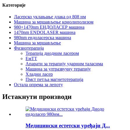
Категорије
Ласерско уклањање длака од 808 нм
Машина за мршављење криолиполизом
980+1470nm ЕНДОЛАСЕР машина
1470nm ENDOLASER машина
980nm ендоласерска машина
Машина за мршављење
Физиотерапија
Терапија диодним ласером
ЕмТТ
Апарати за терапију ударним таласима
Машина за ултразвучну терапију
Хладни ласер
Пмст петља магнетотерапија
Остала опрема за лепоту
Истакнути производи
Медицински естетски уређаји Д...