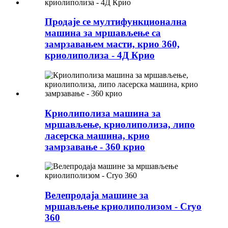
Продаје се мултифункционална
машина за мршављење са
замрзавањем масти, крио 360,
криолиполиза - 4Д Крио
Криолиполиза машина за
мршављење, криолиполиза, липо
ласерска машина, крио
замрзавање - 360 крио
Велепродаја машине за
мршављење криолиполизом - Cryo
360