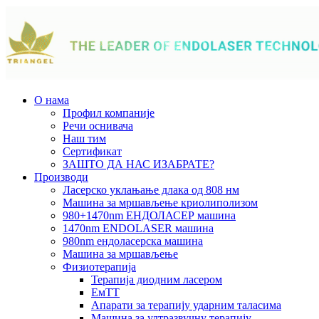
О нама
Профил компаније
Речи оснивача
Наш тим
Сертификат
ЗАШТО ДА НАС ИЗАБРАТЕ?
Производи
Ласерско уклањање длака од 808 нм
Машина за мршављење криолиполизом
980+1470nm ЕНДОЛАСЕР машина
1470nm ENDOLASER машина
980nm ендоласерска машина
Машина за мршављење
Физиотерапија
Терапија диодним ласером
ЕмТТ
Апарати за терапију ударним таласима
Машина за ултразвучну терапију