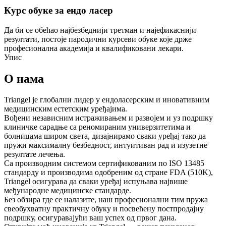
Курс обуке за ендо ласер
Да би се обећао најбезбеднији третман и најефикаснији
резултати, постоје пародични курсеви обуке које држе
професионална академија и квалификовани лекари.
Упис
О нама
Triangel је глобални лидер у ендоласерским и иновативним
медицинским естетским уређајима.
Вођени независним истраживањем и развојем и уз подршку
клиничке сарадње са реномираним универзитетима и
болницама широм света, дизајнирамо сваки уређај тако да
пружи максималну безбедност, интуитиван рад и изузетне
резултате лечења.
Са производним системом сертификованим по ISO 13485
стандарду и производима одобреним од стране FDA (510K),
Triangel осигурава да сваки уређај испуњава највише
међународне медицинске стандарде.
Без обзира где се налазите, наш професионални тим пружа
свеобухватну практичну обуку и посвећену постпродајну
подршку, осигуравајући ваш успех од првог дана.