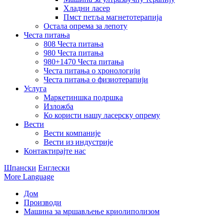
Хладни ласер
Пмст петља магнетотерапија
Остала опрема за лепоту
Честа питања
808 Честа питања
980 Честа питања
980+1470 Честа питања
Честа питања о хронологији
Честа питања о физиотерапији
Услуга
Маркетиншка подршка
Изложба
Ко користи нашу ласерску опрему
Вести
Вести компаније
Вести из индустрије
Контактирајте нас
Шпански
Енглески
More Language
Дом
Производи
Машина за мршављење криолиполизом