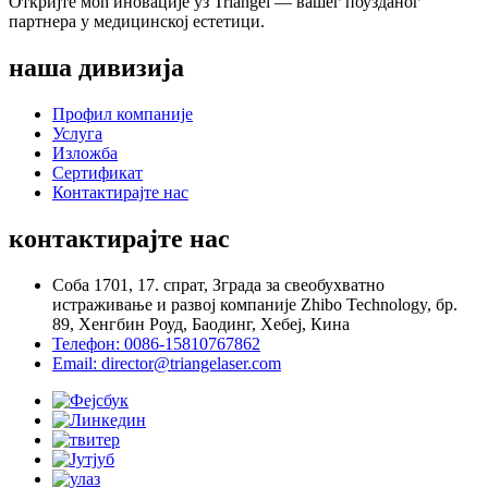
Откријте моћ иновације уз Triangel — вашег поузданог
партнера у медицинској естетици.
наша дивизија
Профил компаније
Услуга
Изложба
Сертификат
Контактирајте нас
контактирајте нас
Соба 1701, 17. спрат, Зграда за свеобухватно
истраживање и развој компаније Zhibo Technology, бр.
89, Хенгбин Роуд, Баодинг, Хебеј, Кина
Телефон: 0086-15810767862
Email: director@triangelaser.com