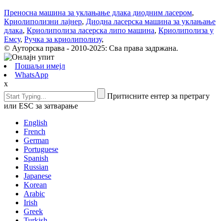
Преносна машина за уклањање длака диодним ласером
,
Криолиполизни лајнер
,
Диодна ласерска машина за уклањање
длака
,
Криолиполиза ласерска липо машина
,
Криолиполиза у
Емсу
,
Ручка за криолиполизу
,
© Ауторска права - 2010-2025: Сва права задржана.
Пошаљи имејл
WhatsApp
x
Притисните ентер за претрагу
или ESC за затварање
English
French
German
Portuguese
Spanish
Russian
Japanese
Korean
Arabic
Irish
Greek
Turkish