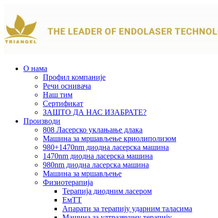
О нама
Профил компаније
Речи оснивача
Наш тим
Сертификат
ЗАШТО ДА НАС ИЗАБРАТЕ?
Производи
808 Ласерско уклањање длака
Машина за мршављење криолиполизом
980+1470nm диодна ласерска машина
1470nm диодна ласерска машина
980nm диодна ласерска машина
Машина за мршављење
Физиотерапија
Терапија диодним ласером
ЕмТТ
Апарати за терапију ударним таласима
Машина за ултразвучну терапију