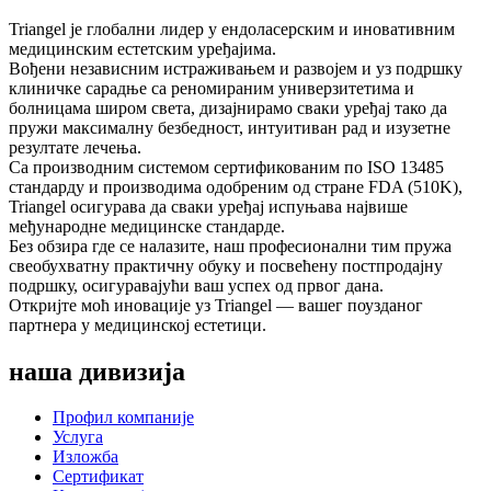
Triangel је глобални лидер у ендоласерским и иновативним
медицинским естетским уређајима.
Вођени независним истраживањем и развојем и уз подршку
клиничке сарадње са реномираним универзитетима и
болницама широм света, дизајнирамо сваки уређај тако да
пружи максималну безбедност, интуитиван рад и изузетне
резултате лечења.
Са производним системом сертификованим по ISO 13485
стандарду и производима одобреним од стране FDA (510K),
Triangel осигурава да сваки уређај испуњава највише
међународне медицинске стандарде.
Без обзира где се налазите, наш професионални тим пружа
свеобухватну практичну обуку и посвећену постпродајну
подршку, осигуравајући ваш успех од првог дана.
Откријте моћ иновације уз Triangel — вашег поузданог
партнера у медицинској естетици.
наша дивизија
Профил компаније
Услуга
Изложба
Сертификат