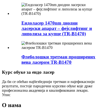
Ендоласер 1470nm диодни
ласерски апарат – фејслифтинг и
липолиза за купце (TR-B1470)
Флеболошки третман проширених
вена ласером TR-B1470
Курс обуке за ендо ласер
Да би се обећао најбезбеднији третман и најефикаснији
резултати, постоје пародични курсеви обуке које држе
професионална академија и квалификовани лекари.
Упис
О нама