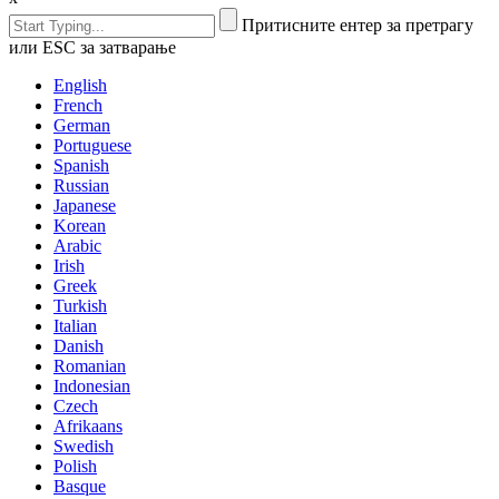
Притисните ентер за претрагу
или ESC за затварање
English
French
German
Portuguese
Spanish
Russian
Japanese
Korean
Arabic
Irish
Greek
Turkish
Italian
Danish
Romanian
Indonesian
Czech
Afrikaans
Swedish
Polish
Basque