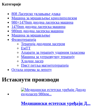
Категорије
808 Ласерско уклањање длака
Машина за мршављење криолиполизом
980+1470nm диодна ласерска машина
1470nm диодна ласерска машина
980nm диодна ласерска машина
Машина за мршављење
Физиотерапија
Терапија диодним ласером
ЕмТТ
Апарати за терапију ударним таласима
Машина за ултразвучну терапију
Хладни ласер
Пмст петља магнетотерапија
Остала опрема за лепоту
Истакнути производи
Медицински естетски уређаји Д...