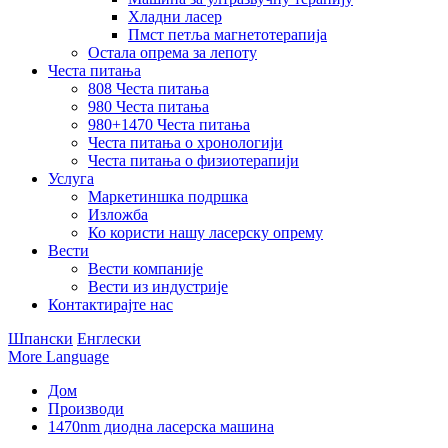
Хладни ласер
Пмст петља магнетотерапија
Остала опрема за лепоту
Честа питања
808 Честа питања
980 Честа питања
980+1470 Честа питања
Честа питања о хронологији
Честа питања о физиотерапији
Услуга
Маркетиншка подршка
Изложба
Ко користи нашу ласерску опрему
Вести
Вести компаније
Вести из индустрије
Контактирајте нас
Шпански
Енглески
More Language
Дом
Производи
1470nm диодна ласерска машина