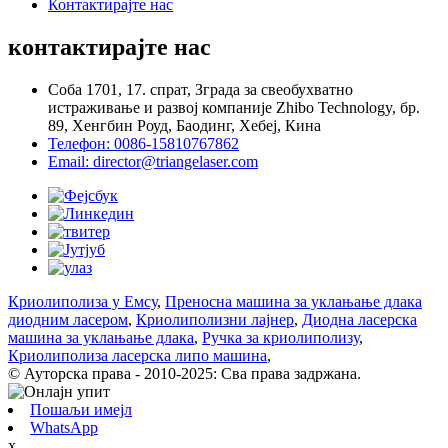
Контактирајте нас
контактирајте нас
Соба 1701, 17. спрат, Зграда за свеобухватно
истраживање и развој компаније Zhibo Technology, бр.
89, Хенгбин Роуд, Баодинг, Хебеј, Кина
Телефон: 0086-15810767862
Email: director@triangelaser.com
Криолиполиза у Емсу
,
Преносна машина за уклањање длака
диодним ласером
,
Криолиполизни лајнер
,
Диодна ласерска
машина за уклањање длака
,
Ручка за криолиполизу
,
Криолиполиза ласерска липо машина
,
© Ауторска права - 2010-2025: Сва права задржана.
Пошаљи имејл
WhatsApp
x